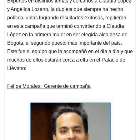
Expertos en distintos temas y cercanos a Claudia Lopez
s
b
e
l
a
y Angelica Lozano, la dupleta que siempre ha hecho
A
o
d
d
p
o
I
s
política juntas logrando resultados exitosos, repitieron
p
k
n
en esta campaña que terminó convirtiendo a Claudia
López en la primera mujer en ser elegida alcaldesa de
Bogota, el segundo puesto más importante del país.
Este fue el equipo que la acompañó en el dia a dia y que
muchos de ellos estarán cerca a ella en el Palacio de
Liévano:
Felipe Morales: Gerente de campaña