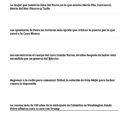
La mujer que tumbó la lista del Pacto, en la que estaba María Fda. Carrascal,
María del Mar Pizarro y “Lalis
Los opositores de Petro no tuvieron más opción que criticar la puerta por la que
entró a la Casa Blanca
Así encontraron el cuerpo del cura Camilo Torres, 60 años después de haber sido
escondido por un general del Ejército
Regresar a la radio para comentar fútbol, la solución de Iván Mejía para luchar
contra la depresión
La casona más de 100 años de la embajada de Colombia en Washington donde
Petro afinó su cara a cara con Trump