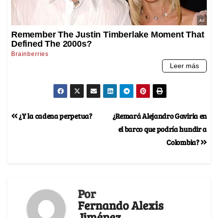
¿Y la cadena perpetua?
¿Remará Alejandro Gaviria en
el barco que podría hundir a
Colombia?
Por
Fernando Alexis
Jiménez