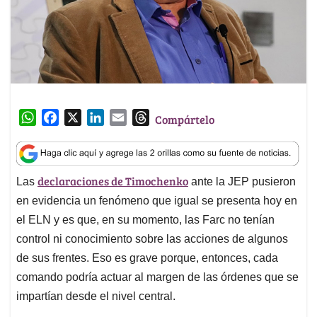
W
F
X
L
E
T
Compártelo
h
a
i
m
h
a
c
n
a
r
t
e
k
i
e
declaraciones de Timochenko
Las
ante la JEP pusieron
s
b
e
l
a
A
o
d
d
en evidencia un fenómeno que igual se presenta hoy en
p
o
I
s
el ELN y es que, en su momento, las Farc no tenían
p
k
n
control ni conocimiento sobre las acciones de algunos
de sus frentes. Eso es grave porque, entonces, cada
comando podría actuar al margen de las órdenes que se
impartían desde el nivel central.