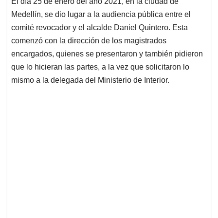
El día 25 de enero del año 2021, en la ciudad de
s
b
e
l
a
Medellín, se dio lugar a la audiencia pública entre el
A
o
d
d
p
o
I
s
comité revocador y el alcalde Daniel Quintero. Esta
p
k
n
comenzó con la dirección de los magistrados
encargados, quienes se presentaron y también pidieron
que lo hicieran las partes, a la vez que solicitaron lo
mismo a la delegada del Ministerio de Interior.