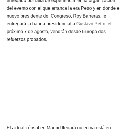
p
o
I
s
enredado por falta de experiencia en la organización
p
k
n
del evento con el que arranca la era Petro y en donde el
nuevo presidente del Congreso, Roy Barreras, le
entregará la banda presidencial a Gustavo Petro, el
próximo 7 de agosto, vendrán desde Europa dos
refuerzos probados.
El actual cónsul en Madrid llegará quien ya está en