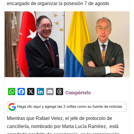
encargado de organizar la posesión 7 de agosto
W
F
X
L
E
T
Compártelo
h
a
i
m
h
a
c
n
a
r
t
e
k
i
e
Mientras que Rafael Velez, el jefe de protocolo de
s
b
e
l
a
cancillería, nombrado por Marta Lucía Ramírez, está
A
o
d
d