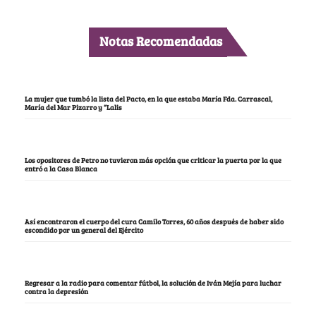
Notas Recomendadas
La mujer que tumbó la lista del Pacto, en la que estaba María Fda. Carrascal,
María del Mar Pizarro y “Lalis
Los opositores de Petro no tuvieron más opción que criticar la puerta por la que
entró a la Casa Blanca
Así encontraron el cuerpo del cura Camilo Torres, 60 años después de haber sido
escondido por un general del Ejército
Regresar a la radio para comentar fútbol, la solución de Iván Mejía para luchar
contra la depresión