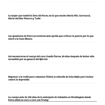
La mujer que tumbó la lista del Pacto, en la que estaba María Fda. Carrascal,
María del Mar Pizarro y “Lalis
Los opositores de Petro no tuvieron más opción que criticar la puerta por la que
entró a la Casa Blanca
Así encontraron el cuerpo del cura Camilo Torres, 60 años después de haber sido
escondido por un general del Ejército
Regresar a la radio para comentar fútbol, la solución de Iván Mejía para luchar
contra la depresión
La casona más de 100 años de la embajada de Colombia en Washington donde
Petro afinó su cara a cara con Trump