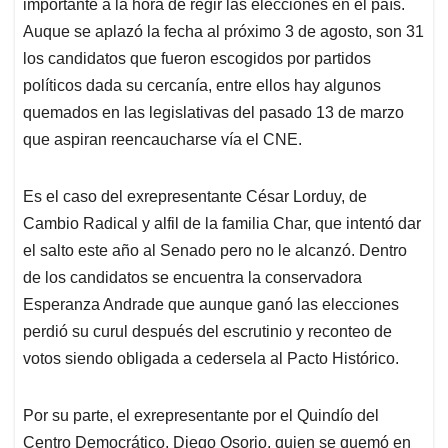
p
o
I
s
importante a la hora de regir las elecciones en el país.
p
k
n
Auque se aplazó la fecha al próximo 3 de agosto, son 31
los candidatos que fueron escogidos por partidos
políticos dada su cercanía, entre ellos hay algunos
quemados en las legislativas del pasado 13 de marzo
que aspiran reencaucharse vía el CNE.
Es el caso del exrepresentante César Lorduy, de
Cambio Radical y alfil de la familia Char, que intentó dar
el salto este año al Senado pero no le alcanzó. Dentro
de los candidatos se encuentra la conservadora
Esperanza Andrade que aunque ganó las elecciones
perdió su curul después del escrutinio y reconteo de
votos siendo obligada a cedersela al Pacto Histórico.
Por su parte, el exrepresentante por el Quindío del
Centro Democrático, Diego Osorio, quien se quemó en