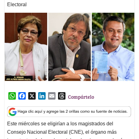
Electoral
W
F
X
L
E
T
Compártelo
h
a
i
m
h
a
c
n
a
r
t
e
k
i
e
Este miércoles se eligirían a los magistrados del
s
b
e
l
a
Consejo Nacional Electoral (CNE), el órgano más
A
o
d
d