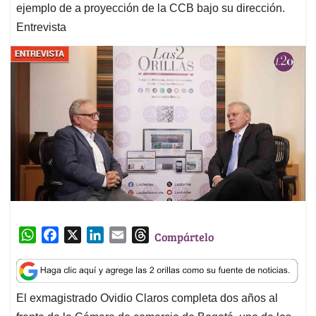
ejemplo de a proyección de la CCB bajo su dirección.
Entrevista
W
F
X
L
E
T
Compártelo
h
a
i
m
h
a
c
n
a
r
t
e
k
i
e
El exmagistrado Ovidio Claros completa dos años al
s
b
e
l
a