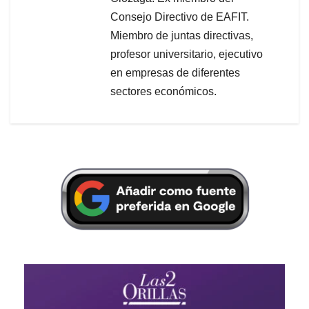
y Pedagojía de los Valores,
Universidad Javeriana.
Especialista en control interno
de instituciones financieras,
Asobancaria. Programa de
Desarrollo Directivo, Inalde.
Contador público, EAFIT. Socio
fundador del Instituto de Ciencia
Política Hernán Echavarría
Olózaga. Ex miembro del
Consejo Directivo de EAFIT.
Miembro de juntas directivas,
profesor universitario, ejecutivo
en empresas de diferentes
sectores económicos.