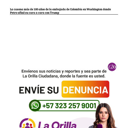
Los opositores de Petro no tuvieron más opción que criticar la puerta por la que
entró a la Casa Blanca
Así encontraron el cuerpo del cura Camilo Torres, 60 años después de haber sido
escondido por un general del Ejército
Regresar a la radio para comentar fútbol, la solución de Iván Mejía para luchar
contra la depresión
La casona más de 100 años de la embajada de Colombia en Washington donde
Petro afinó su cara a cara con Trump