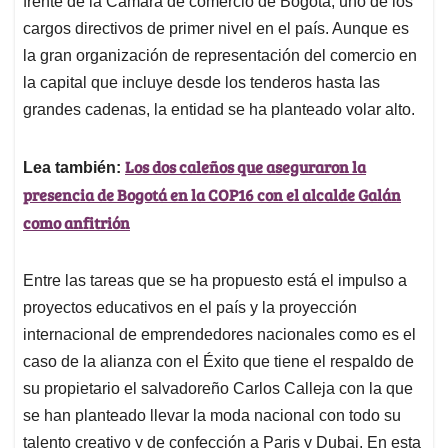
frente de la Cámara de comercio de Bogotá, uno de los
A
o
d
d
p
o
I
s
cargos directivos de primer nivel en el país. Aunque es
p
k
n
la gran organización de representación del comercio en
la capital que incluye desde los tenderos hasta las
grandes cadenas, la entidad se ha planteado volar alto.
Los dos caleños que aseguraron la
Lea también:
presencia de Bogotá en la COP16 con el alcalde Galán
como anfitrión
Entre las tareas que se ha propuesto está el impulso a
proyectos educativos en el país y la proyección
internacional de emprendedores nacionales como es el
caso de la alianza con el Éxito que tiene el respaldo de
su propietario el salvadoreño Carlos Calleja con la que
se han planteado llevar la moda nacional con todo su
talento creativo y de confección a Paris y Dubai. En esta