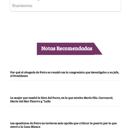
Notas Recomendadas
Por qué el abogado de Petro se reunió con la congresista que investigaba a su jefe,
el Presidente
La mujer que tumbó la lista del Pacto, en la que estaba María Fda. Carrascal,
María del Mar Pizarro y “Lalis
Los opositores de Petro no tuvieron más opción que criticar la puerta por la que
entró a la Casa Blanca