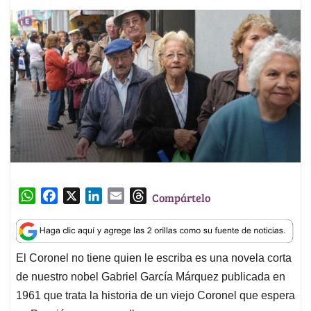
W
F
X
L
E
T
Compártelo
h
a
i
m
h
a
c
n
a
r
t
e
k
i
e
El Coronel no tiene quien le escriba es una novela corta
s
b
e
l
a
de nuestro nobel Gabriel García Márquez publicada en
A
o
d
d
p
o
I
s
1961 que trata la historia de un viejo Coronel que espera