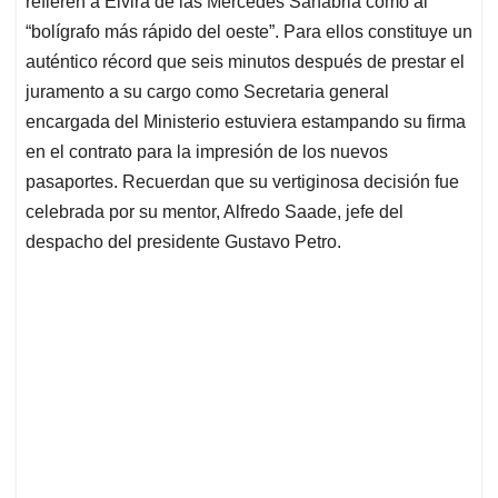
p
o
I
s
refieren a Elvira de las Mercedes Sanabria como al
p
k
n
“bolígrafo más rápido del oeste”. Para ellos constituye un
auténtico récord que seis minutos después de prestar el
juramento a su cargo como Secretaria general
encargada del Ministerio estuviera estampando su firma
en el contrato para la impresión de los nuevos
pasaportes. Recuerdan que su vertiginosa decisión fue
celebrada por su mentor, Alfredo Saade, jefe del
despacho del presidente Gustavo Petro.