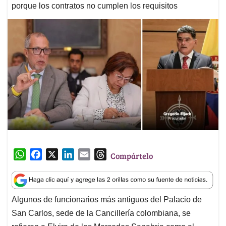
porque los contratos no cumplen los requisitos
W
F
X
L
E
T
Compártelo
h
a
i
m
h
a
c
n
a
r
t
e
k
i
e
Algunos de funcionarios más antiguos del Palacio de
s
b
e
l
a
San Carlos, sede de la Cancillería colombiana, se
A
o
d
d