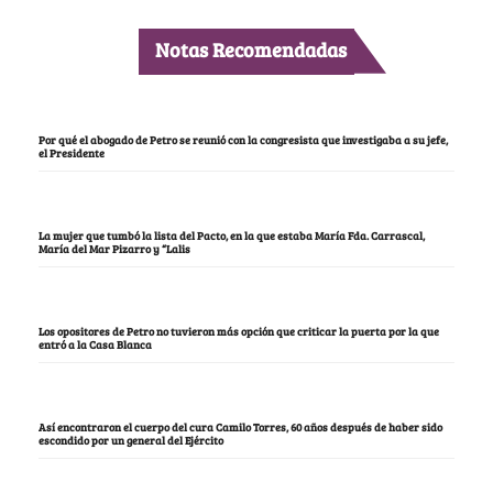
Notas Recomendadas
Por qué el abogado de Petro se reunió con la congresista que investigaba a su jefe,
el Presidente
La mujer que tumbó la lista del Pacto, en la que estaba María Fda. Carrascal,
María del Mar Pizarro y “Lalis
Los opositores de Petro no tuvieron más opción que criticar la puerta por la que
entró a la Casa Blanca
Así encontraron el cuerpo del cura Camilo Torres, 60 años después de haber sido
escondido por un general del Ejército