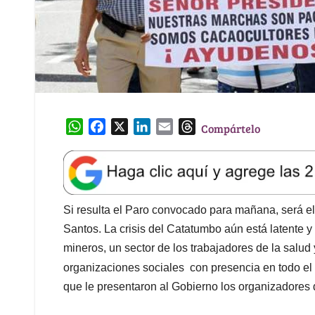
W
F
X
L
E
T
Compártelo
h
a
i
m
h
a
c
n
a
r
t
e
k
i
e
s
b
e
l
a
A
o
d
d
Si resulta el Paro convocado para mañana, será el
p
o
I
s
Santos. La crisis del Catatumbo aún está latente y 
p
k
n
mineros, un sector de los trabajadores de la sal
organizaciones sociales con presencia en todo el t
que le presentaron al Gobierno los organizadores 