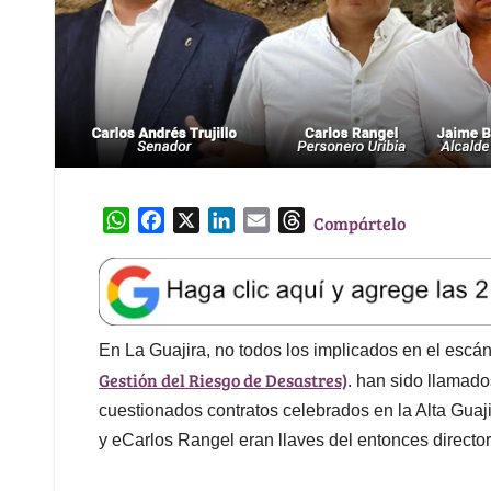
W
F
X
L
E
T
Compártelo
h
a
i
m
h
a
c
n
a
r
t
e
k
i
e
s
b
e
l
a
A
o
d
d
En La Guajira, no todos los implicados en el esc
p
o
I
s
Gestión del Riesgo de Desastres)
. han sido llamado
p
k
n
cuestionados contratos celebrados en la Alta Guaji
y eCarlos Rangel eran llaves del entonces director