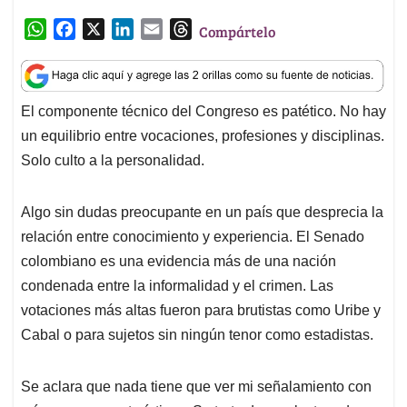
El componente técnico del Congreso es patético. No hay
s
b
e
l
a
un equilibrio entre vocaciones, profesiones y disciplinas.
A
o
d
d
p
o
I
s
Solo culto a la personalidad.
p
k
n
Algo sin dudas preocupante en un país que desprecia la
relación entre conocimiento y experiencia. El Senado
colombiano es una evidencia más de una nación
condenada entre la informalidad y el crimen. Las
votaciones más altas fueron para brutistas como Uribe y
Cabal o para sujetos sin ningún tenor como estadistas.
Se aclara que nada tiene que ver mi señalamiento con
orígenes o características. Se trata de una lectura de
condiciones y probabilidades. Una cosa es la denuncia
en el quicio de la boca y otra la relación entre la ley y la
legitimidad en un país empobrecido en todos los
sentidos.