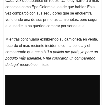
Cada vez que aparece en redes, Daneidy Barrera o más
s
b
e
l
a
conocida como Epa Colombia, da de qué hablar. Esta
A
o
d
d
p
o
I
s
vez compartió con sus seguidores que se encuentra
p
k
n
vendiendo una de sus primeras camionetas, pero según
ella, nadie la ha querido comprar por ser de ella.
Mientras continuaba exhibiendo su camioneta en venta,
recordó el más reciente incidente con la policía y el
comparendo que recibió
“La policía me paró, yo paré un
poquito más adelante, y me colocaron un comparendo
de fuga”
recordó con risas.