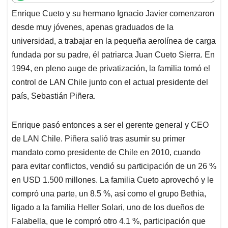
t
e
k
i
e
Enrique Cueto y su hermano Ignacio Javier comenzaron
s
b
e
l
a
desde muy jóvenes, apenas graduados de la
A
o
d
d
p
o
I
s
universidad, a trabajar en la pequeña aerolínea de carga
p
k
n
fundada por su padre, él patriarca Juan Cueto Sierra. En
1994, en pleno auge de privatización, la familia tomó el
control de LAN Chile junto con el actual presidente del
país, Sebastián Piñera.
Enrique pasó entonces a ser el gerente general y CEO
de LAN Chile. Piñera salió tras asumir su primer
mandato como presidente de Chile en 2010, cuando
para evitar conflictos, vendió su participación de un 26 %
en USD 1.500 millones. La familia Cueto aprovechó y le
compró una parte, un 8.5 %, así como el grupo Bethia,
ligado a la familia Heller Solari, uno de los dueños de
Falabella, que le compró otro 4.1 %, participación que