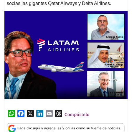
socias las gigantes Qatar Airways y Delta Airlines.
W
F
X
L
E
T
Compártelo
h
a
i
m
h
a
c
n
a
r