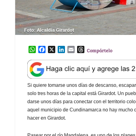
W
F
X
L
E
T
Compártelo
h
a
i
m
h
a
c
n
a
r
t
e
k
i
e
s
b
e
l
a
A
o
d
d
Si quiere tomarse unos días de descanso, escapar de
p
o
I
s
solo tres horas de la capital está Girardot. Un pueb
p
k
n
darse unos días para conectar con el territorio c
aquel municipio de Cundinamarca no hay mucho q
hacer en Girardot.
Pasear por el río Magdalena, es uno de los planes 