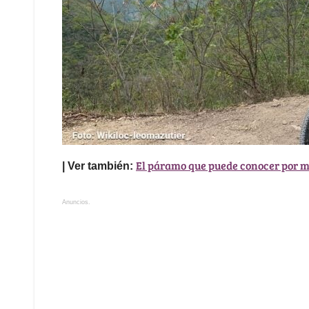
El páramo que puede conocer por me
| Ver también:
Anuncios.