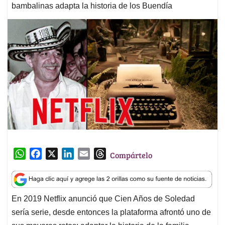
bambalinas adapta la historia de los Buendía
W
F
X
L
E
T
Compártelo
h
a
i
m
h
a
c
n
a
r
t
e
k
i
e
En 2019 Netflix anunció que Cien Años de Soledad
s
b
e
l
a
sería serie, desde entonces la plataforma afrontó uno de
A
o
d
d