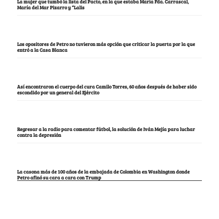
La mujer que tumbó la lista del Pacto, en la que estaba María Fda. Carrascal,
María del Mar Pizarro y “Lalis
Los opositores de Petro no tuvieron más opción que criticar la puerta por la que
entró a la Casa Blanca
Así encontraron el cuerpo del cura Camilo Torres, 60 años después de haber sido
escondido por un general del Ejército
Regresar a la radio para comentar fútbol, la solución de Iván Mejía para luchar
contra la depresión
La casona más de 100 años de la embajada de Colombia en Washington donde
Petro afinó su cara a cara con Trump