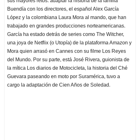
p
o
I
s
sus mayores retos: adaptar la historia de la familia
p
k
n
Buendía con los directores, el español Alex García
López y la colombiana Laura Mora al mando, que han
trabajado en grandes producciones norteamericanas.
García ha estado detrás de series como The Witcher,
una joya de Netflix (o Utopía) de la plataforma Amazon y
Mora quien arrasó en Cannes con su filme Los Reyes
del Mundo. Por su parte, está José Rivera, guionista de
la mítica Los diarios de Motocicleta, la historia del Ché
Guevara paseando en moto por Suramérica, tuvo a
cargo la adaptación de Cien Años de Soledad.