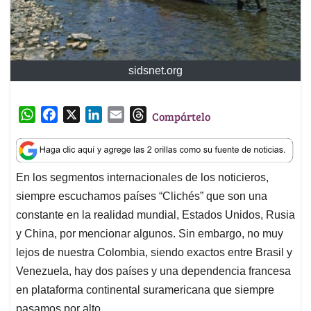
sidsnet.org
W
F
X
L
E
T
Compártelo
h
a
i
m
h
a
c
n
a
r
t
e
k
i
e
En los segmentos internacionales de los noticieros,
s
b
e
l
a
siempre escuchamos países “Clichés” que son una
A
o
d
d
p
o
I
s
constante en la realidad mundial, Estados Unidos, Rusia
p
k
n
y China, por mencionar algunos. Sin embargo, no muy
lejos de nuestra Colombia, siendo exactos entre Brasil y
Venezuela, hay dos países y una dependencia francesa
en plataforma continental suramericana que siempre
pasamos por alto.