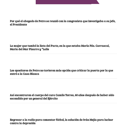
Por qué el abogado de Petro se reunió con la congresista que investigaba a su jefe,
el Presidente
La mujer que tumbó la lista del Pacto, en la que estaba María Fda. Carrascal,
María del Mar Pizarro y “Lalis
Los opositores de Petro no tuvieron más opción que criticar la puerta por la que
entró a la Casa Blanca
Así encontraron el cuerpo del cura Camilo Torres, 60 años después de haber sido
escondido por un general del Ejército
Regresar a la radio para comentar fútbol, la solución de Iván Mejía para luchar
contra la depresión