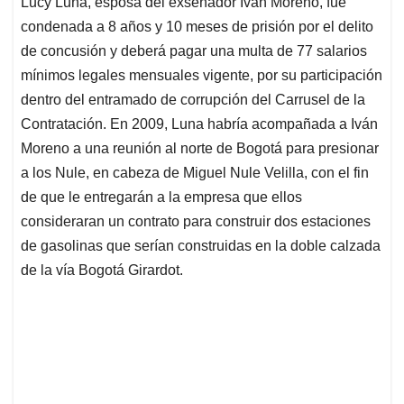
Lucy Luna, esposa del exsenador Iván Moreno, fue
s
b
e
l
a
condenada a 8 años y 10 meses de prisión por el delito
A
o
d
d
p
o
I
s
de concusión y deberá pagar una multa de 77 salarios
p
k
n
mínimos legales mensuales vigente, por su participación
dentro del entramado de corrupción del Carrusel de la
Contratación. En 2009, Luna habría acompañada a Iván
Moreno a una reunión al norte de Bogotá para presionar
a los Nule, en cabeza de Miguel Nule Velilla, con el fin
de que le entregarán a la empresa que ellos
consideraran un contrato para construir dos estaciones
de gasolinas que serían construidas en la doble calzada
de la vía Bogotá Girardot.