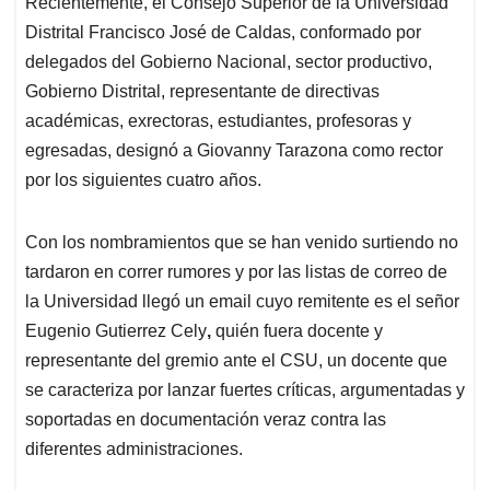
Recientemente, el Consejo Superior de la Universidad
s
b
e
l
a
Distrital Francisco José de Caldas, conformado por
A
o
d
d
p
o
I
s
delegados del Gobierno Nacional, sector productivo,
p
k
n
Gobierno Distrital, representante de directivas
académicas, exrectoras, estudiantes, profesoras y
egresadas, designó a Giovanny Tarazona como rector
por los siguientes cuatro años.
Con los nombramientos que se han venido surtiendo no
tardaron en correr rumores y por las listas de correo de
la Universidad llegó un email cuyo remitente es el señor
Eugenio Gutierrez Cely
,
quién fuera docente y
representante del gremio ante el CSU, un docente que
se caracteriza por lanzar fuertes críticas, argumentadas y
soportadas en documentación veraz contra las
diferentes administraciones.