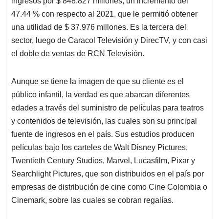
p
o
I
s
ingresos por $ 848.827 millones, un incremento del
p
k
n
47.44 % con respecto al 2021, que le permitió obtener
una utilidad de $ 37.976 millones. Es la tercera del
sector, luego de Caracol Televisión y DirecTV, y con casi
el doble de ventas de RCN Televisión.
Aunque se tiene la imagen de que su cliente es el
público infantil, la verdad es que abarcan diferentes
edades a través del suministro de películas para teatros
y contenidos de televisión, las cuales son su principal
fuente de ingresos en el país. Sus estudios producen
películas bajo los carteles de Walt Disney Pictures,
Twentieth Century Studios, Marvel, Lucasfilm, Pixar y
Searchlight Pictures, que son distribuidos en el país por
empresas de distribución de cine como Cine Colombia o
Cinemark, sobre las cuales se cobran regalías.