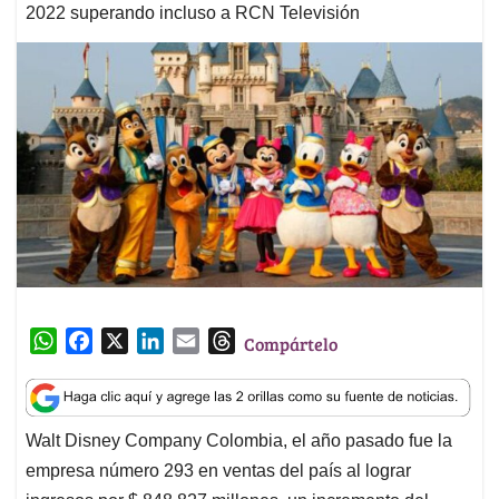
2022 superando incluso a RCN Televisión
W
F
X
L
E
T
Compártelo
h
a
i
m
h
a
c
n
a
r
t
e
k
i
e
Walt Disney Company Colombia, el año pasado fue la
s
b
e
l
a
empresa número 293 en ventas del país al lograr
A
o
d
d