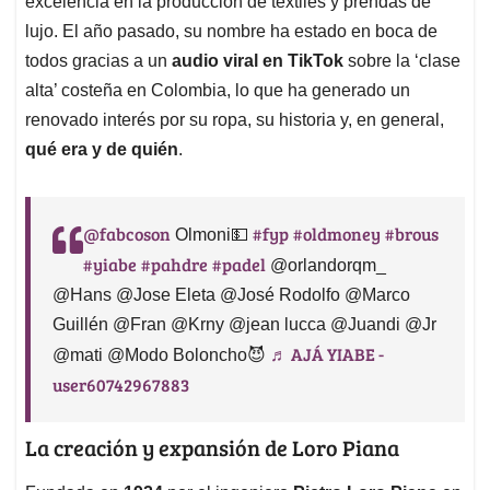
p
o
I
s
excelencia en la producción de textiles y prendas de
p
k
n
lujo. El año pasado, su nombre ha estado en boca de
todos gracias a un
audio viral en TikTok
sobre la ‘clase
alta’ costeña en Colombia, lo que ha generado un
renovado interés por su ropa, su historia y, en general,
qué era y de quién
.
@fabcoson
#fyp
#oldmoney
#brous
Olmoni💵
#yiabe
#pahdre
#padel
@orlandorqm_
@Hans @Jose Eleta @José Rodolfo @Marco
Guillén @Fran @Krny @jean lucca @Juandi @Jr
♬ AJÁ YIABE -
@mati @Modo Boloncho😈
user60742967883
La creación y expansión de Loro Piana