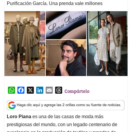
Purificación García. Una prenda vale millones
W
F
X
L
E
T
Compártelo
h
a
i
m
h
a
c
n
a
r
t
e
k
i
e
Loro Piana
es una de las casas de moda más
s
b
e
l
a
prestigiosas del mundo, con un legado centenario de
A
o
d
d