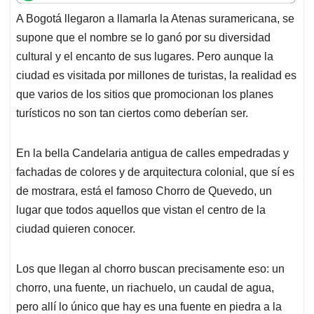
t
e
k
i
e
A Bogotá llegaron a llamarla la Atenas suramericana, se
s
b
e
l
a
supone que el nombre se lo ganó por su diversidad
A
o
d
d
p
o
I
s
cultural y el encanto de sus lugares. Pero aunque la
p
k
n
ciudad es visitada por millones de turistas, la realidad es
que varios de los sitios que promocionan los planes
turísticos no son tan ciertos como deberían ser.
En la bella Candelaria antigua de calles empedradas y
fachadas de colores y de arquitectura colonial, que sí es
de mostrara, está el famoso Chorro de Quevedo, un
lugar que todos aquellos que vistan el centro de la
ciudad quieren conocer.
Los que llegan al chorro buscan precisamente eso: un
chorro, una fuente, un riachuelo, un caudal de agua,
pero allí lo único que hay es una fuente en piedra a la