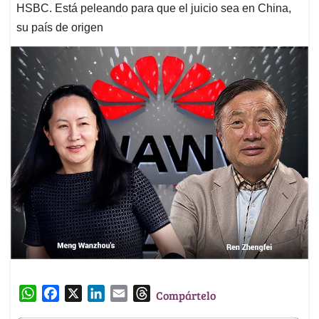
HSBC. Está peleando para que el juicio sea en China,
su país de origen
W
F
X
L
E
T
Compártelo
h
a
i
m
h