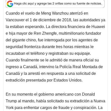
a
c
n
a
r
t
e
k
i
e
Cuando el vuelo de Meng Wanzhou aterrizó en
s
b
e
l
a
Vancouver el 1 de diciembre de 2018, las autoridades ya
A
o
d
d
p
o
I
s
la estaban esperando. La directora financiera de Huawei
p
k
n
e hija mayor de Ren Zhengfe, multimillonario fundador
del gigante chino, fue interrogada por los agentes de
seguridad fronteriza durante tres horas mientras le
incautaban el teléfono y registraban su equipaje.
Cuando finalmente se le admitió de manera oficial su
ingreso a Canadá, intervino la Policía Real Montada de
Canadá y la arrestó en respuesta a una solicitud de
extradición presentada por Estados Unidos.
En su momento el gobierno americano con Donald
Trump al mando, había solicitado su extradición a Nueva
York para enfrentar cargos de fraude y conspiración. La