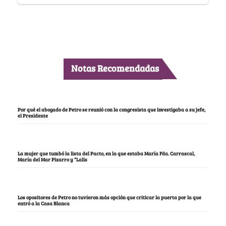
Notas Recomendadas
Por qué el abogado de Petro se reunió con la congresista que investigaba a su jefe,
el Presidente
La mujer que tumbó la lista del Pacto, en la que estaba María Fda. Carrascal,
María del Mar Pizarro y “Lalis
Los opositores de Petro no tuvieron más opción que criticar la puerta por la que
entró a la Casa Blanca