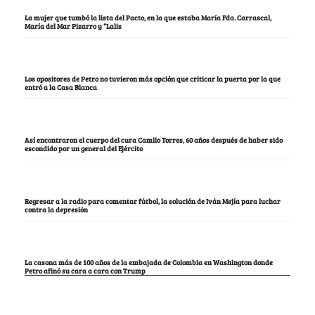
La mujer que tumbó la lista del Pacto, en la que estaba María Fda. Carrascal,
María del Mar Pizarro y “Lalis
Los opositores de Petro no tuvieron más opción que criticar la puerta por la que
entró a la Casa Blanca
Así encontraron el cuerpo del cura Camilo Torres, 60 años después de haber sido
escondido por un general del Ejército
Regresar a la radio para comentar fútbol, la solución de Iván Mejía para luchar
contra la depresión
La casona más de 100 años de la embajada de Colombia en Washington donde
Petro afinó su cara a cara con Trump