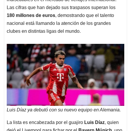
A
o
d
d
p
o
I
s
Las cifras que han dejado sus traspasos superan los
p
k
n
180 millones de euros
, demostrando que el talento
nacional está llamando la atención de los grandes
clubes en distintas ligas del mundo.
Luis Díaz ya debutó con su nuevo equipo en Alemania.
La lista es encabezada por el guajiro
Luis Díaz
, quien
dejó el Liverpool para fichar por el
Bayern Múnich
, uno