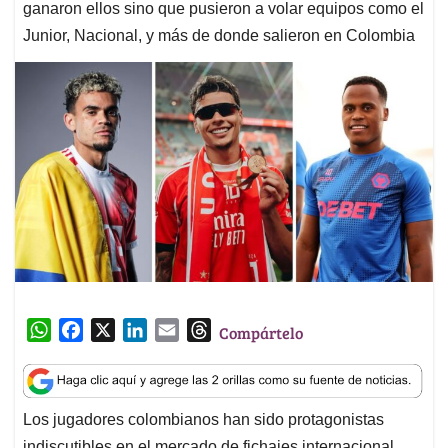
ganaron ellos sino que pusieron a volar equipos como el
Junior, Nacional, y más de donde salieron en Colombia
W
F
X
L
E
T
Compártelo
h
a
i
m
h
a
c
n
a
r
t
e
k
i
e
Los jugadores colombianos han sido protagonistas
s
b
e
l
a
indiscutibles en el mercado de fichajes internacional.