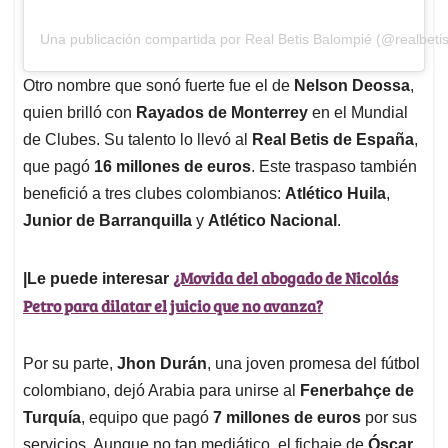
Una publicación compartida por Real Betis Balompié (@realbeti
Otro nombre que sonó fuerte fue el de
Nelson Deossa
,
quien brilló con
Rayados de Monterrey
en el Mundial
de Clubes. Su talento lo llevó al
Real Betis de España
,
que pagó
16 millones de euros
. Este traspaso también
benefició a tres clubes colombianos:
Atlético Huila
,
Junior de Barranquilla
y
Atlético Nacional
.
¿Movida del abogado de Nicolás
|Le puede interesar
Petro para dilatar el juicio que no avanza?
Por su parte,
Jhon Durán
, una joven promesa del fútbol
colombiano, dejó Arabia para unirse al
Fenerbahçe de
Turquía
, equipo que pagó
7 millones de euros
por sus
servicios. Aunque no tan mediático, el fichaje de
Óscar