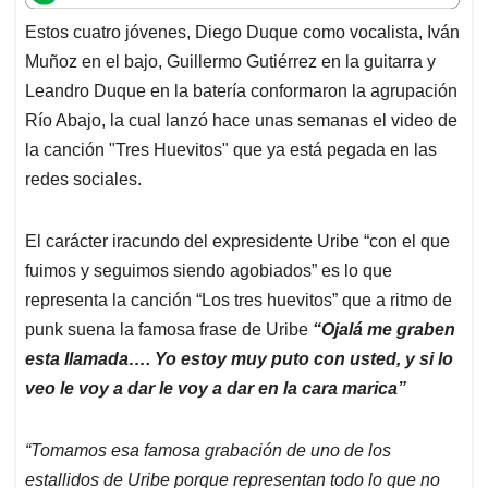
t
e
k
i
e
Estos cuatro jóvenes, Diego Duque como vocalista, Iván
s
b
e
l
a
Muñoz en el bajo, Guillermo Gutiérrez en la guitarra y
A
o
d
d
p
o
I
s
Leandro Duque en la batería conformaron la agrupación
p
k
n
Río Abajo, la cual lanzó hace unas semanas el video de
la canción "Tres Huevitos" que ya está pegada en las
redes sociales.
El carácter iracundo del expresidente Uribe “con el que
fuimos y seguimos siendo agobiados” es lo que
representa la canción “Los tres huevitos” que a ritmo de
punk suena la famosa frase de Uribe
“Ojalá me graben
esta llamada…. Yo estoy muy puto con usted, y si lo
veo le voy a dar le voy a dar en la cara marica”
“Tomamos esa famosa grabación de uno de los
estallidos de Uribe porque representan todo lo que no