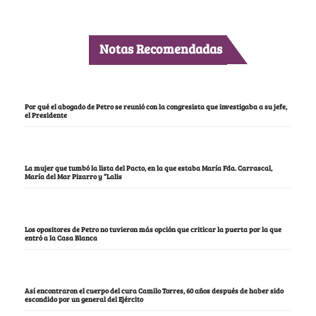
Notas Recomendadas
Por qué el abogado de Petro se reunió con la congresista que investigaba a su jefe,
el Presidente
La mujer que tumbó la lista del Pacto, en la que estaba María Fda. Carrascal,
María del Mar Pizarro y “Lalis
Los opositores de Petro no tuvieron más opción que criticar la puerta por la que
entró a la Casa Blanca
Así encontraron el cuerpo del cura Camilo Torres, 60 años después de haber sido
escondido por un general del Ejército