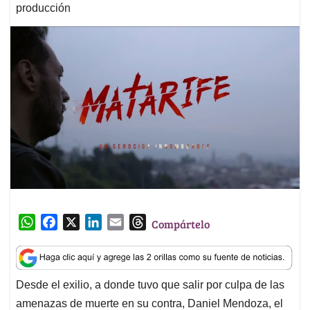
producción
W
F
X
L
E
T
Compártelo
h
a
i
m
h
a
c
n
a
r
t
e
k
i
e
Desde el exilio, a donde tuvo que salir por culpa de las
s
b
e
l
a
amenazas de muerte en su contra, Daniel Mendoza, el
A
o
d
d