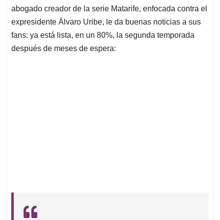
p
o
I
s
abogado creador de la serie Matarife, enfocada contra el
p
k
n
expresidente Álvaro Uribe, le da buenas noticias a sus
fans: ya está lista, en un 80%, la segunda temporada
después de meses de espera: