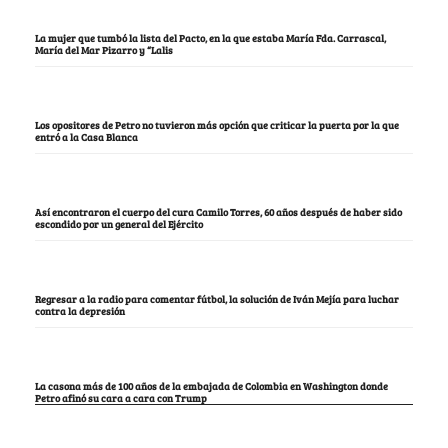
La mujer que tumbó la lista del Pacto, en la que estaba María Fda. Carrascal,
María del Mar Pizarro y “Lalis
Los opositores de Petro no tuvieron más opción que criticar la puerta por la que
entró a la Casa Blanca
Así encontraron el cuerpo del cura Camilo Torres, 60 años después de haber sido
escondido por un general del Ejército
Regresar a la radio para comentar fútbol, la solución de Iván Mejía para luchar
contra la depresión
La casona más de 100 años de la embajada de Colombia en Washington donde
Petro afinó su cara a cara con Trump