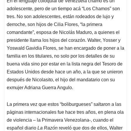
En el lenguaje coloquial de Venezuela chamo es un
s
b
e
l
a
adolescente, pero de un tiempo acá “Los Chamos” son
A
o
d
d
p
o
I
s
tres. No son adolescentes, están rodeados de lujo y
p
k
n
derroche, son hijos de Cilia Flores, “la primera
comandante”, esposa de Nicolás Maduro, a quienes el
presidente llama los hijos del corazón. Walter, Yosser y
Yoswald Gavidia Flores, se han encargado de poner a la
familia en los titulares, no solo por los detalles de su
buena vida sino por estar en la lista negra del Tesoro de
Estados Unidos desde hace un año, a la que se unieron
después de Nicolasito, el hijo del mandatario con su
exmujer Adriana Guerra Angulo.
La primera vez que estos “boliburgueses” saltaron a las
páginas internacionales fue hace tres años, en plena ola
de violencia – la Primavera Venezolana-, cuando el
español diario
La Razón
reveló que dos de ellos, Walter