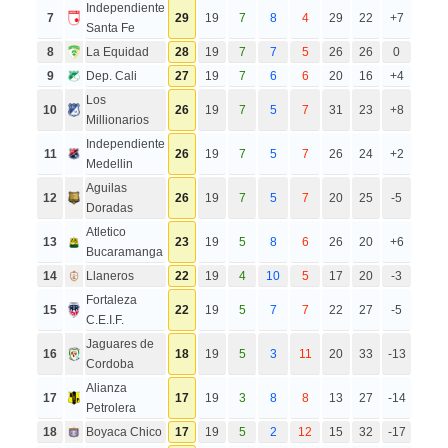
Independiente
7
29
19
7
8
4
29
22
+7
Santa Fe
8
La Equidad
28
19
7
7
5
26
26
0
9
Dep. Cali
27
19
7
6
6
20
16
+4
Los
10
26
19
7
5
7
31
23
+8
Millionarios
Independiente
11
26
19
7
5
7
26
24
+2
Medellin
Aguilas
12
26
19
7
5
7
20
25
-5
Doradas
Atletico
13
23
19
5
8
6
26
20
+6
Bucaramanga
14
Llaneros
22
19
4
10
5
17
20
-3
Fortaleza
15
22
19
5
7
7
22
27
-5
C.E.I.F.
Jaguares de
16
18
19
5
3
11
20
33
-13
Cordoba
Alianza
17
17
19
3
8
8
13
27
-14
Petrolera
18
Boyaca Chico
17
19
5
2
12
15
32
-17