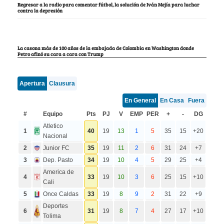
Regresar a la radio para comentar fútbol, la solución de Iván Mejía para luchar
contra la depresión
La casona más de 100 años de la embajada de Colombia en Washington donde
Petro afinó su cara a cara con Trump
Apertura
Clausura
En General
En Casa
Fuera
#
Equipo
Pts
PJ
V
EMP
PER
+
-
DG
Atletico
1
40
19
13
1
5
35
15
+20
Nacional
2
Junior FC
35
19
11
2
6
31
24
+7
3
Dep. Pasto
34
19
10
4
5
29
25
+4
America de
4
33
19
10
3
6
25
15
+10
Cali
5
Once Caldas
33
19
8
9
2
31
22
+9
Deportes
6
31
19
8
7
4
27
17
+10
Tolima