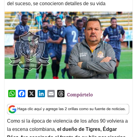
del suceso, se conocieron detalles de su vida
W
F
X
L
E
T
Compártelo
h
a
i
m
h
a
c
n
a
r
t
e
k
i
e
Como si la época de violencia de los años 90 volviera a
s
b
e
l
a
la escena colombiana,
el dueño de Tigres, Édgar
A
o
d
d