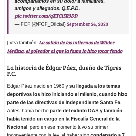
acompañamos en su dolor a familiares,
amigos y allegados. Q.E.P.D.
pic.twitter.com/qXTCi5R3DD
September 24, 2023
— FCF (@FCF_Oficial)
La salida de los infiernos de Wilder
| Vea también:
Medina, el goleador al que la fama lo hizo tocar fondo
La historia de Édgar Páez, dueño de Tigres
F.C.
Edgar Páez nació en 1960 y
su llegada a los temas
deportivos los hizo iniciando el milenio, cuando hizo
parte de las directivas de Independiente Santa Fe
.
Antes, había hecho
parte del extinto DAS y también
había tenido un cargo en la Fiscalía General de la
Nacional
, pero en ese momento tuvo su primer
inconveniente con la ley, al haber sido
condenado a 7