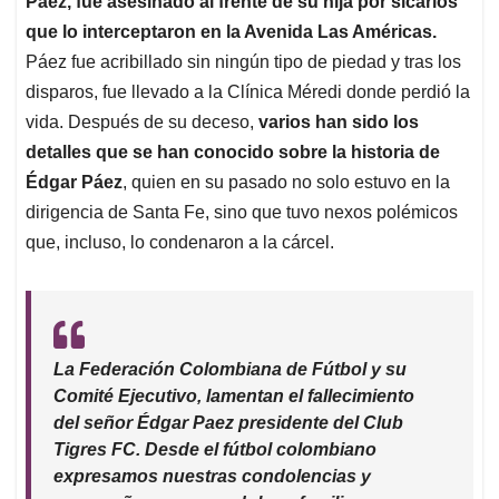
p
o
I
s
Páez, fue asesinado al frente de su hija por sicarios
p
k
n
que lo interceptaron en la Avenida Las Américas.
Páez fue acribillado sin ningún tipo de piedad y tras los
disparos, fue llevado a la Clínica Méredi donde perdió la
vida. Después de su deceso,
varios han sido los
detalles que se han conocido sobre la historia de
Édgar Páez
, quien en su pasado no solo estuvo en la
dirigencia de Santa Fe, sino que tuvo nexos polémicos
que, incluso, lo condenaron a la cárcel.
La Federación Colombiana de Fútbol y su
Comité Ejecutivo, lamentan el fallecimiento
del señor Édgar Paez presidente del Club
Tigres FC. Desde el fútbol colombiano
expresamos nuestras condolencias y