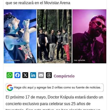
que se realizará en el Movistar Arena
W
F
X
L
E
T
Compártelo
h
a
i
m
h
a
c
n
a
r
t
e
k
i
e
El próximo 17 de mayo, Doctor Krápula estará dando un
s
b
e
l
a
concierto exclusivo para celebrar sus 25 años de
A
o
d
d