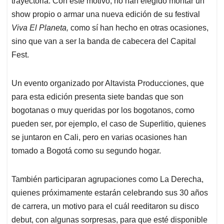
p
o
I
s
trayectoria. Con este motivo, no han elegido montar un
p
k
n
show propio o armar una nueva edición de su festival
Viva El Planeta,
como sí han hecho en otras ocasiones,
sino que van a ser la banda de cabecera del Capital
Fest.
Un evento organizado por Altavista Producciones, que
para esta edición presenta siete bandas que son
bogotanas o muy queridas por los bogotanos, como
pueden ser, por ejemplo, el caso de Superlitio, quienes
se juntaron en Cali, pero en varias ocasiones han
tomado a Bogotá como su segundo hogar.
También participaran agrupaciones como La Derecha,
quienes próximamente estarán celebrando sus 30 años
de carrera, un motivo para el cuál reeditaron su disco
debut, con algunas sorpresas, para que esté disponible