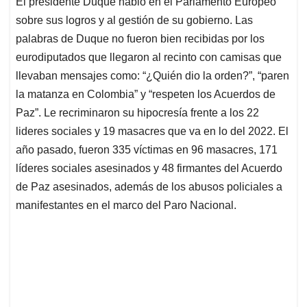
El presidente Duque habló en el Parlamento Europeo
s
b
e
l
a
sobre sus logros y al gestión de su gobierno. Las
A
o
d
d
p
o
I
s
palabras de Duque no fueron bien recibidas por los
p
k
n
eurodiputados que llegaron al recinto con camisas que
llevaban mensajes como: “¿Quién dio la orden?”, “paren
la matanza en Colombia” y “respeten los Acuerdos de
Paz”. Le recriminaron su hipocresía frente a los 22
lideres sociales y 19 masacres que va en lo del 2022. El
año pasado, fueron 335 víctimas en 96 masacres, 171
líderes sociales asesinados y 48 firmantes del Acuerdo
de Paz asesinados, además de los abusos policiales a
manifestantes en el marco del Paro Nacional.