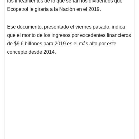
los lineamientos de lo que serían los dividendos que
A
o
d
d
p
o
I
s
Ecopetrol le giraría a la Nación en el 2019.
p
k
n
Ese documento, presentado el viernes pasado, indica
que el monto de los ingresos por excedentes financieros
de $9.6 billones para 2019 es el más alto por este
concepto desde 2014.