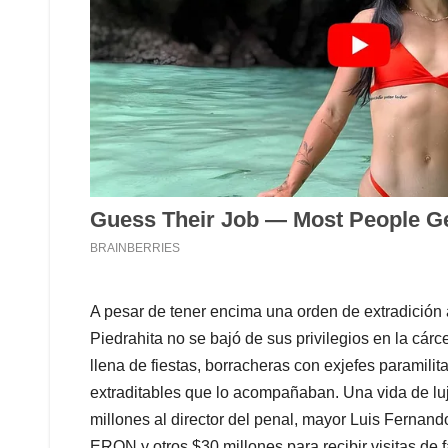
A pesar de tener encima una orden de extradición
Piedrahita no se bajó de sus privilegios en la cár
llena de fiestas, borracheras con exjefes paramilit
extraditables que lo acompañaban. Una vida de lu
millones al director del penal, mayor Luis Fernand
ERON y otros $30 millones para recibir visitas de 