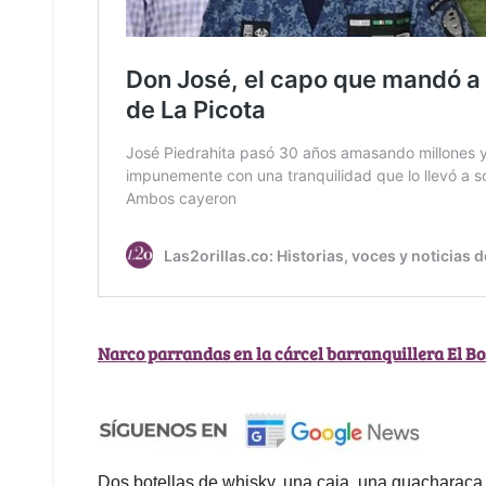
Narco parrandas en la cárcel barranquillera El B
Dos botellas de whisky, una caja, una guacharaca