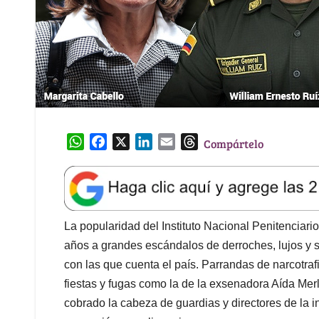
W
F
X
L
E
T
Compártelo
h
a
i
m
h
a
c
n
a
r
t
e
k
i
e
s
b
e
l
a
A
o
d
d
La popularidad del Instituto Nacional Penitenciario
p
o
I
s
años a grandes escándalos de derroches, lujos y 
p
k
n
con las que cuenta el país. Parrandas de narcotraf
fiestas y fugas como la de la exsenadora Aída Me
cobrado la cabeza de guardias y directores de la in