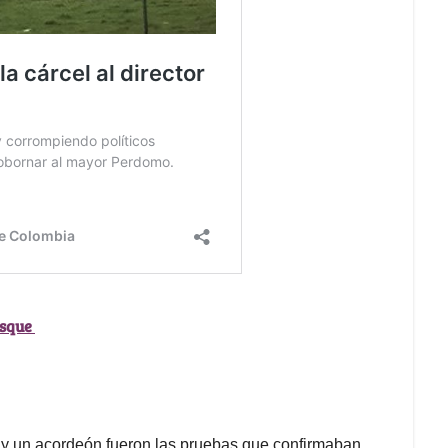
osque
 y un acordeón fueron las pruebas que confirmaban