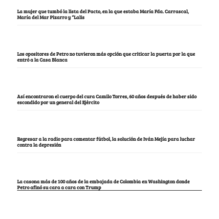
La mujer que tumbó la lista del Pacto, en la que estaba María Fda. Carrascal,
María del Mar Pizarro y “Lalis
Los opositores de Petro no tuvieron más opción que criticar la puerta por la que
entró a la Casa Blanca
Así encontraron el cuerpo del cura Camilo Torres, 60 años después de haber sido
escondido por un general del Ejército
Regresar a la radio para comentar fútbol, la solución de Iván Mejía para luchar
contra la depresión
La casona más de 100 años de la embajada de Colombia en Washington donde
Petro afinó su cara a cara con Trump