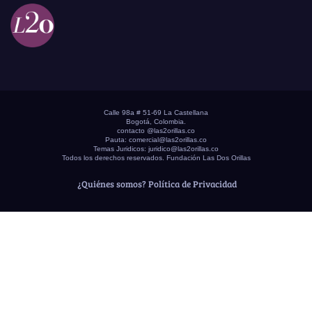
Calle 98a # 51-69 La Castellana
Bogotá, Colombia.
contacto @las2orillas.co
Pauta:
comercial@las2orillas.co
Temas Juridicos:
juridico@las2orillas.co
Todos los derechos reservados. Fundación Las Dos Orillas
¿Quiénes somos?
Política de Privacidad