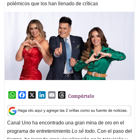
polémicos que los han llenado de críticas
W
F
X
L
E
T
Compártelo
h
a
i
m
h
a
c
n
a
r
t
e
k
i
e
Canal Uno ha encontrado una gran mina de oro en el
s
b
e
l
a
programa de entretenimiento
Lo sé todo
. Con el paso del
A
o
d
d