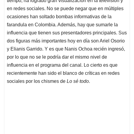
p
o
I
s
tiempo, ha logrado gran visualización en la televisión y
p
k
n
en redes sociales. No se puede negar que en múltiples
ocasiones han soltado bombas informativas de la
farandula en Colombia. Además, hay que sumarle la
influencia que tienen sus presentadores principales. Sus
dos figuras más importantes hoy en día son Ariel Osorio
y Elianis Garrido. Y es que Nanis Ochoa recién ingresó,
por lo que no se le podría dar el mismo nivel de
influencia en el programa del canal. Lo cierto es que
recientemente han sido el blanco de críticas en redes
sociales por los chismes de
Lo sé todo
.