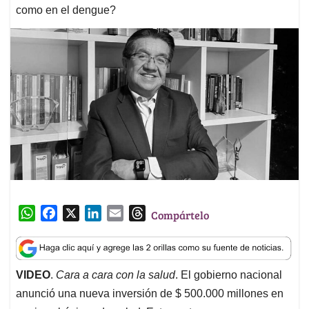
como en el dengue?
W
F
X
L
E
T
Compártelo
h
a
i
m
h
a
c
n
a
r
t
e
k
i
e
VIDEO
.
Cara a cara con la salud
. El gobierno nacional
s
b
e
l
a
anunció una nueva inversión de $ 500.000 millones en
A
o
d
d