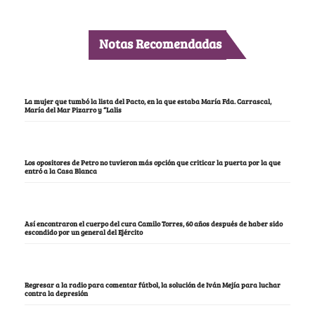
Notas Recomendadas
La mujer que tumbó la lista del Pacto, en la que estaba María Fda. Carrascal,
María del Mar Pizarro y “Lalis
Los opositores de Petro no tuvieron más opción que criticar la puerta por la que
entró a la Casa Blanca
Así encontraron el cuerpo del cura Camilo Torres, 60 años después de haber sido
escondido por un general del Ejército
Regresar a la radio para comentar fútbol, la solución de Iván Mejía para luchar
contra la depresión