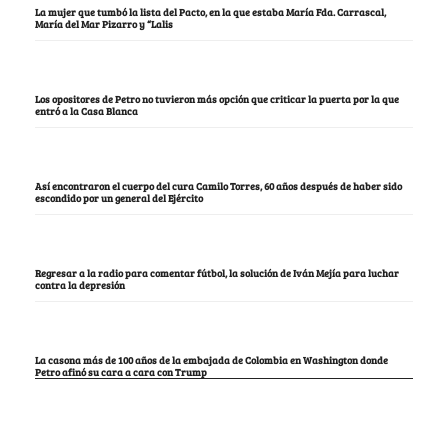
La mujer que tumbó la lista del Pacto, en la que estaba María Fda. Carrascal,
María del Mar Pizarro y “Lalis
Los opositores de Petro no tuvieron más opción que criticar la puerta por la que
entró a la Casa Blanca
Así encontraron el cuerpo del cura Camilo Torres, 60 años después de haber sido
escondido por un general del Ejército
Regresar a la radio para comentar fútbol, la solución de Iván Mejía para luchar
contra la depresión
La casona más de 100 años de la embajada de Colombia en Washington donde
Petro afinó su cara a cara con Trump