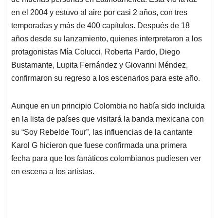
A
o
d
d
p
o
I
s
en el 2004 y estuvo al aire por casi 2 años, con tres
p
k
n
temporadas y más de 400 capítulos. Después de 18
años desde su lanzamiento, quienes interpretaron a los
protagonistas Mía Colucci, Roberta Pardo, Diego
Bustamante, Lupita Fernández y Giovanni Méndez,
confirmaron su regreso a los escenarios para este año.
Aunque en un principio Colombia no había sido incluida
en la lista de países que visitará la banda mexicana con
su “Soy Rebelde Tour”, las influencias de la cantante
Karol G hicieron que fuese confirmada una primera
fecha para que los fanáticos colombianos pudiesen ver
en escena a los artistas.