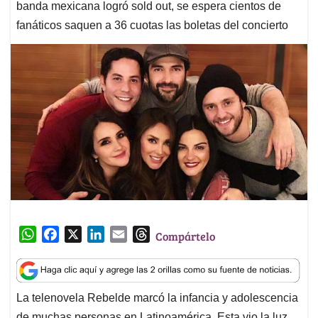
banda mexicana logró sold out, se espera cientos de
fanáticos saquen a 36 cuotas las boletas del concierto
W
F
X
L
E
T
Compártelo
h
a
i
m
h
a
c
n
a
r
t
e
k
i
e
La telenovela Rebelde marcó la infancia y adolescencia
s
b
e
l
a
de muchas personas en Latinoamérica. Esta vio la luz