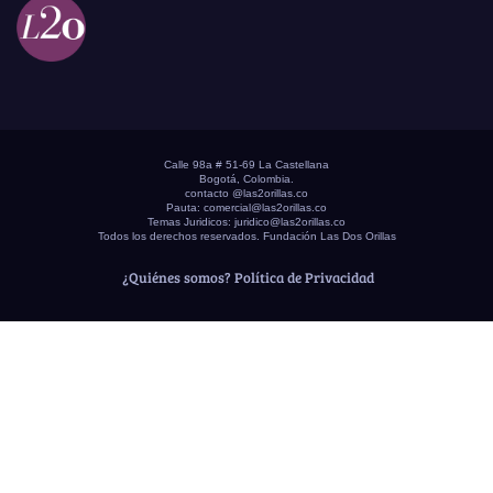
Calle 98a # 51-69 La Castellana
Bogotá, Colombia.
contacto @las2orillas.co
Pauta:
comercial@las2orillas.co
Temas Juridicos:
juridico@las2orillas.co
Todos los derechos reservados. Fundación Las Dos Orillas
¿Quiénes somos?
Política de Privacidad