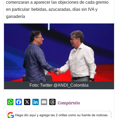
comenzaran a aparecer las objeciones de cada gremio
en particular: bebidas, azucaradas, días sin IVA y
ganadería
Foto: Twitter @ANDI_Colombia
W
F
X
L
E
T
Compártelo
h
a
i
m
h
a
c
n
a
r