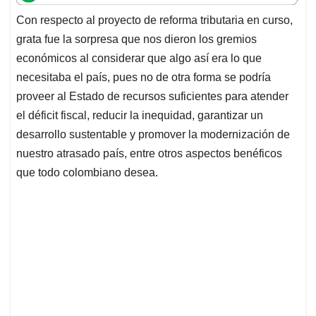
t
e
k
i
e
Con respecto al proyecto de reforma tributaria en curso,
s
b
e
l
a
grata fue la sorpresa que nos dieron los gremios
A
o
d
d
p
o
I
s
económicos al considerar que algo así era lo que
p
k
n
necesitaba el país, pues no de otra forma se podría
proveer al Estado de recursos suficientes para atender
el déficit fiscal, reducir la inequidad, garantizar un
desarrollo sustentable y promover la modernización de
nuestro atrasado país, entre otros aspectos benéficos
que todo colombiano desea.