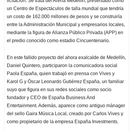
p
o
I
s
licitación. Se trata del Arena Medellín, presentado como
p
k
n
un Centro de Espectáculos de talla mundial que tendría
un costo de 162.000 millones de pesos y se construiría
entre la Administración Municipal y empresarios locales,
mediante la figura de Alianza Público Privada (APP) en
el predio conocido como estadio Cincuentenario.
En este fallido proyecto del ahora exalcalde de Medellín,
Daniel Quintero, participaron la comunicadora social
Paola España, quien trabajó en prensa con Vives y
Karol G y Óscar Leonardo Gutiérrez España, un familiar
suyo que figura en sus redes sociales como socio
fundador y CEO de España Business And
Entertainment. Además, aparece como antiguo mánager
del sello Gaira Música Local, creado por Carlos Vives y
como propietario de la empresa España Investments.