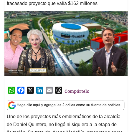
fracasado proyecto que valía $162 millones
W
F
X
L
E
T
Compártelo
h
a
i
m
h
a
c
n
a
r
t
e
k
i
e
Uno de los proyectos más emblemáticos de la alcaldía
s
b
e
l
a
de Daniel Quintero, no llegó ni siquiera a la etapa de
A
o
d
d