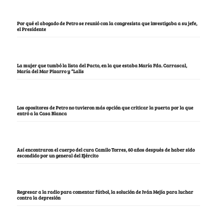
Por qué el abogado de Petro se reunió con la congresista que investigaba a su jefe,
el Presidente
La mujer que tumbó la lista del Pacto, en la que estaba María Fda. Carrascal,
María del Mar Pizarro y “Lalis
Los opositores de Petro no tuvieron más opción que criticar la puerta por la que
entró a la Casa Blanca
Así encontraron el cuerpo del cura Camilo Torres, 60 años después de haber sido
escondido por un general del Ejército
Regresar a la radio para comentar fútbol, la solución de Iván Mejía para luchar
contra la depresión