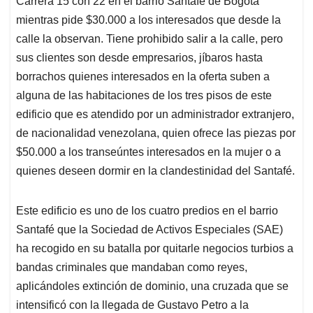
p
o
I
s
Carrera 15 con 22 en el barrio Santafé de Bogotá
p
k
n
mientras pide $30.000 a los interesados que desde la
calle la observan. Tiene prohibido salir a la calle, pero
sus clientes son desde empresarios, jíbaros hasta
borrachos quienes interesados en la oferta suben a
alguna de las habitaciones de los tres pisos de este
edificio que es atendido por un administrador extranjero,
de nacionalidad venezolana, quien ofrece las piezas por
$50.000 a los transeúntes interesados en la mujer o a
quienes deseen dormir en la clandestinidad del Santafé.
Este edificio es uno de los cuatro predios en el barrio
Santafé que la Sociedad de Activos Especiales (SAE)
ha recogido en su batalla por quitarle negocios turbios a
bandas criminales que mandaban como reyes,
aplicándoles extinción de dominio, una cruzada que se
intensificó con la llegada de Gustavo Petro a la