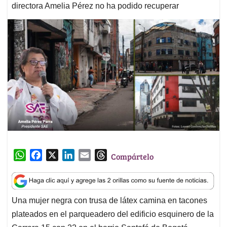
directora Amelia Pérez no ha podido recuperar
W
F
X
L
E
T
Compártelo
h
a
i
m
h
a
c
n
a
r
t
e
k
i
e
Una mujer negra con trusa de látex camina en tacones
s
b
e
l
a
plateados en el parqueadero del edificio esquinero de la
A
o
d
d