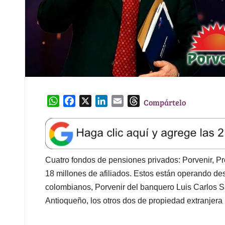
W
F
X
L
E
T
Compártelo
h
a
i
m
h
a
c
n
a
r
t
e
k
i
e
s
b
e
l
a
A
o
d
d
Cuatro fondos de pensiones privados: Porvenir, P
p
o
I
s
18 millones de afiliados. Estos están operando d
p
k
n
colombianos, Porvenir del banquero Luis Carlos S
Antioqueño, los otros dos de propiedad extranje