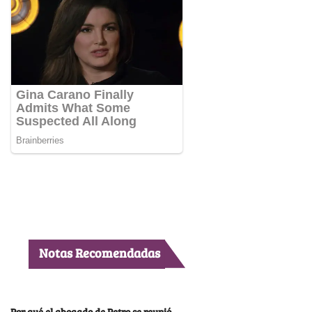
Notas Recomendadas
Por qué el abogado de Petro se reunió