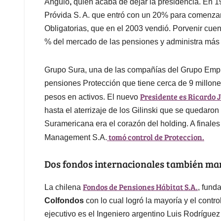
Angulo
,
quien acaba de dejar la presidencia. En 1
Próvida S. A. que entró con un 20% para comenz
Obligatorias, que en el 2003 vendió. Porvenir cue
% del mercado de las pensiones y administra más
Grupo Sura, una de las compañías del Grupo Empr
pensiones Protección que tiene cerca de 9 millone
Presidente es Ricardo 
pesos en activos. El nuevo
hasta el aterrizaje de los Gilinski que se quedaro
Suramericana era el corazón del holding. A final
tomó control de Proteccion.
Management S.A.
Dos fondos internacionales también ma
Fondos de Pensiones Hábitat S.A.
La chilena
, fund
Colfondos
con lo cual logró la mayoría y el cont
ejecutivo es el Ingeniero argentino Luis Rodrígue