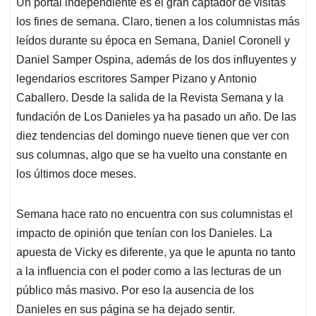
Un portal independiente es el gran captador de visitas
s
b
e
l
a
los fines de semana. Claro, tienen a los columnistas más
A
o
d
d
p
o
I
s
leídos durante su época en Semana, Daniel Coronell y
p
k
n
Daniel Samper Ospina, además de los dos influyentes y
legendarios escritores Samper Pizano y Antonio
Caballero. Desde la salida de la Revista Semana y la
fundación de Los Danieles ya ha pasado un año. De las
diez tendencias del domingo nueve tienen que ver con
sus columnas, algo que se ha vuelto una constante en
los últimos doce meses.
Semana hace rato no encuentra con sus columnistas el
impacto de opinión que tenían con los Danieles. La
apuesta de Vicky es diferente, ya que le apunta no tanto
a la influencia con el poder como a las lecturas de un
público más masivo. Por eso la ausencia de los
Danieles en sus página se ha dejado sentir.