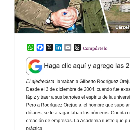
W
F
X
L
E
T
Compártelo
h
a
i
m
h
a
c
n
a
r
t
e
k
i
e
s
b
e
l
a
A
o
d
d
El ajedrecista
llamaban a Gilberto Rodríguez Orejue
p
o
I
s
Desde el 3 de diciembre de 2004, cuando fue extra
p
k
n
lápiz y traer a sus barrotes el espíritu de la unive
Pero a Rodríguez Orejuela, el hombre que supo a
dólares, se le atragantaban los números. Cuenta un
creación de empresas. La Academia ilustre que pu
práctica.