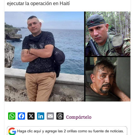
ejecutar la operación en Haití
W
F
X
L
E
T
Compártelo
h
a
i
m
h
a
c
n
a
r