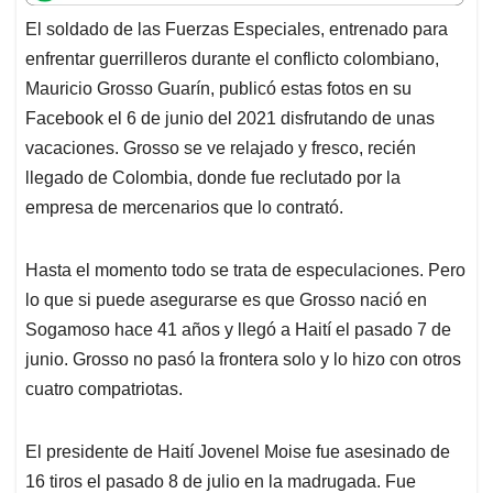
t
e
k
i
e
El soldado de las Fuerzas Especiales, entrenado para
s
b
e
l
a
enfrentar guerrilleros durante el conflicto colombiano,
A
o
d
d
p
o
I
s
Mauricio Grosso Guarín, publicó estas fotos en su
p
k
n
Facebook el 6 de junio del 2021 disfrutando de unas
vacaciones. Grosso se ve relajado y fresco, recién
llegado de Colombia, donde fue reclutado por la
empresa de mercenarios que lo contrató.
Hasta el momento todo se trata de especulaciones. Pero
lo que si puede asegurarse es que Grosso nació en
Sogamoso hace 41 años y llegó a Haití el pasado 7 de
junio. Grosso no pasó la frontera solo y lo hizo con otros
cuatro compatriotas.
El presidente de Haití Jovenel Moise fue asesinado de
16 tiros el pasado 8 de julio en la madrugada. Fue