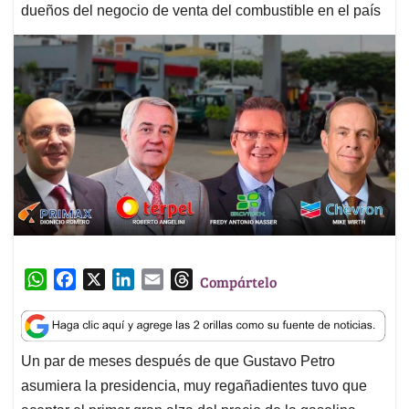
dueños del negocio de venta del combustible en el país
W
F
X
L
E
T
Compártelo
h
a
i
m
h
a
c
n
a
r
t
e
k
i
e
Un par de meses después de que Gustavo Petro
s
b
e
l
a
asumiera la presidencia, muy regañadientes tuvo que
A
o
d
d