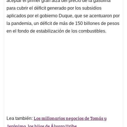
p
o
I
s
aceptar el primer gran alza del precio de la gasolina
p
k
n
para cubrir el déficit generado por los subsidios
aplicados por el gobierno Duque, que se acentuaron por
la pandemia, un déficit de más de 150 billones de pesos
en el fondo de estabilización de los combustibles.
Los millonarios negocios de Tomás y
Lea también:
Jerónimo, los hijos de Álvaro Uribe