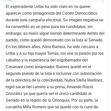
t
e
k
i
e
El expresidente Uribe ha sido claro en no querer
s
b
e
l
a
aparecer como protagonista del Centro Democrático
A
o
d
d
p
o
I
s
durante esta campaña electoral. Su imagen negativa se
p
k
n
ha convertido en un peso para los candidatos; sin
embargo, su mano sigue siendo determinante dentro del
partido, como quedó demostrado con la lista al Senado.
En los últimos años, Alirio Barrera, ha sido cercano a
Uribe y a su hijo mayor Tomás, los une la pasión por los
caballos y la experiencia del exgobernador del
Casanare como amansador. Barrera quedó en el
segundo puesto de la lista e inclusive con autorización
de la directora de la colectividad, Nubia Stella Martínez,
logró sacar del camino a su prima, Amando Roció
González ya que quería ser el único candidato al
Senado en la región de la Orinoquía. Por su parte, la
cucuteña Milla Romero que se quedó con la curul de