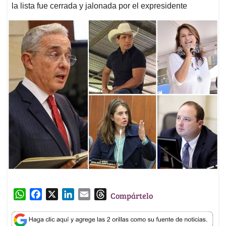
la lista fue cerrada y jalonada por el expresidente
W
F
X
L
E
T
Compártelo
h
a
i
m
h
a
c
n
a
r