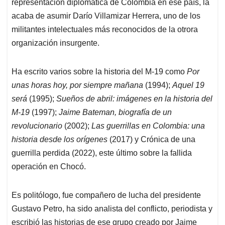
p
k
n
representación diplomática de Colombia en ese país, la
acaba de asumir Darío Villamizar Herrera, uno de los
militantes intelectuales más reconocidos de la otrora
organización insurgente.
Ha escrito varios sobre la historia del M-19 como
Por
unas horas hoy, por siempre mañana
(1994);
Aquel 19
será
(1995);
Sueños de abril: imágenes en la historia del
M-19
(1997);
Jaime Bateman, biografía de un
revolucionario
(2002);
Las guerrillas en Colombia: una
historia desde los orígenes
(2017) y Crónica de una
guerrilla perdida (2022), este último sobre la fallida
operación en Chocó.
Es politólogo, fue compañero de lucha del presidente
Gustavo Petro, ha sido analista del conflicto, periodista y
escribió las historias de ese grupo creado por Jaime