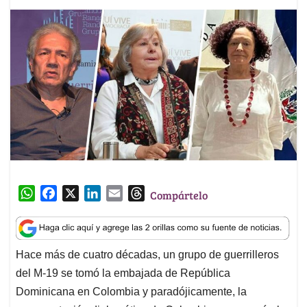
W
F
X
L
E
T
Compártelo
h
a
i
m
h
a
c
n
a
r
t
e
k
i
e
Hace más de cuatro décadas, un grupo de guerrilleros
s
b
e
l
a
del M-19 se tomó la embajada de República
A
o
d
d
p
o
I
s
Dominicana en Colombia y paradójicamente, la