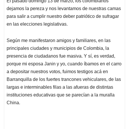
El pasado domingo 13 de marzo, los colombianos
s
b
e
l
a
dejamos la pereza y nos levantamos de nuestras camas
A
o
d
d
p
o
I
s
para salir a cumplir nuestro deber patriótico de sufragar
p
k
n
en las elecciones legislativas.
Según me manifestaron amigos y familiares, en las
principales ciudades y municipios de Colombia, la
presencia de ciudadanos fue masiva. Y sí, es verdad,
porque mi esposa Janin y yo, cuando íbamos en el carro
a depositar nuestros votos, fuimos testigos acá en
Barranquilla de los fuertes trancones vehiculares, de las
largas e interminables filas a las afueras de distintas
instituciones educativas que se parecían a la muralla
China.