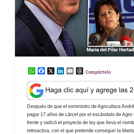
W
F
X
L
E
T
Compártelo
h
a
i
m
h
a
c
n
a
r
t
e
k
i
e
s
b
e
l
a
A
o
d
d
Después de que el exministro de Agricultura André
p
o
I
s
pagar 17 años de cárcel por el escándalo de Agro 
p
k
n
frente y radicó el proyecto de ley que lleva el nom
retroactiva, con el que pretende conseguir la libert