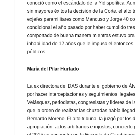
conoció como el escándalo de la Yidispolítica. Au
sin mayores éxitos la decisión de la Corte, el alt
exjefes paramilitares como Mancuso y Jorge 40 con 
condicional el año pasado por haber cumplido tre
comportado de buena manera mientras estuvo preso
inhabilidad de 12 años que le impuso el entonces
públicos.
María del Pilar Hurtado
La ex directora del DAS durante el gobierno de Ál
por hacer interceptaciones y seguimientos ilegales
Velásquez, periodistas, congresistas y lideres de 
que la orden de realizar las chuzadas había llegad
Bernardo Moreno. El alto tribunal la juzgó por los 
apropiación, actos arbitrarios e injustos, conciert
el 2015 se encuentra en la Escuela de Carabineros 