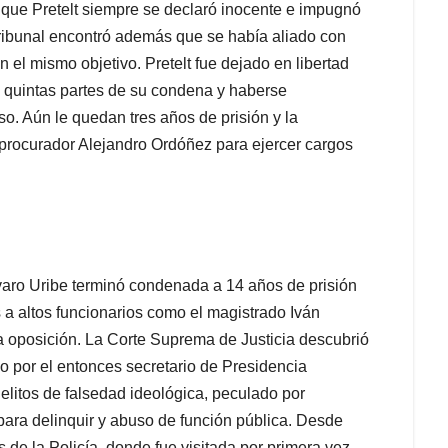
nque Pretelt siempre se declaró inocente e impugnó
o tribunal encontró además que se había aliado con
el mismo objetivo. Pretelt fue dejado en libertad
s quintas partes de su condena y haberse
. Aún le quedan tres años de prisión y la
 procurador Alejandro Ordóñez para ejercer cargos
varo Uribe terminó condenada a 14 años de prisión
 a altos funcionarios como el magistrado Iván
la oposición. La Corte Suprema de Justicia descubrió
o por el entonces secretario de Presidencia
delitos de falsedad ideológica, peculado por
o para delinquir y abuso de función pública. Desde
de la Policía, donde fue visitada por primera vez