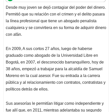
t
e
k
i
e
Desde muy joven se dejó contagiar del poder del dinero.
s
b
e
l
a
Permitió que su relación con el crimen y el delito pasara
A
o
d
d
p
o
I
s
la línea profesional que tiene un abogado penalista
p
k
n
cualquiera y se convirtiera en su forma de adquirir dinero
con afán.
En 2009, A sus cortos 27 años, luego de haberse
graduado como abogado de la Universidad Libre en
Bogotá, en 2007, el desconocido barranquillero, hoy de
38 años, empezó a trabajar para la alcaldía de Samuel
Moreno en la cual asesor. Fue su entrada a la carrera
pública y al relacionamiento con contratos, contratistas y
políticos detrás de ellos.
Sus asesorías le permitían litigar como independiente y
fue allí que, en 2011, mientras adelantaba su segundo