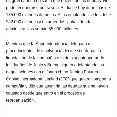
La gran cadena no sabía qué hacer con las deudas. No
s
b
e
l
a
pudo recuperarse por si sola. Al día de hoy debe más de
A
o
d
d
p
o
I
s
135.000 millones de pesos. A los empleados se les debe
p
k
n
$42.000 millones y en arriendos y otras deudas
administrativas suman 85.000 millones.
Mientras que la Superintendencia delegada de
procedimientos de insolvencia decide si ordenan la
liquidación de la compañía o la deja seguir operando,
los dueños de Justo y Bueno siguen adelantando las
negociaciones con el fondo chino Joining Futures
Capital International Limited (JFC) que quiere comprar la
compañía y dijo que asumiría las deudas que se hayan
causado desde que entró en el proceso de
reorganización.