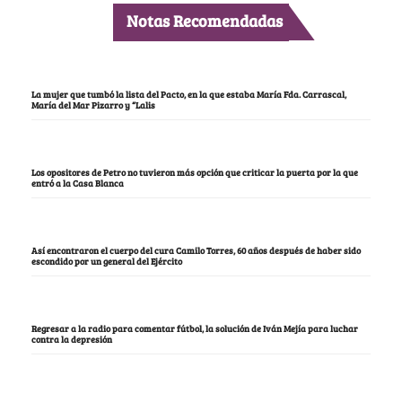
Notas Recomendadas
La mujer que tumbó la lista del Pacto, en la que estaba María Fda. Carrascal,
María del Mar Pizarro y “Lalis
Los opositores de Petro no tuvieron más opción que criticar la puerta por la que
entró a la Casa Blanca
Así encontraron el cuerpo del cura Camilo Torres, 60 años después de haber sido
escondido por un general del Ejército
Regresar a la radio para comentar fútbol, la solución de Iván Mejía para luchar
contra la depresión