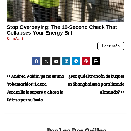
Andrea Valdiri ya no es una
¿Por qué el trancón de buques
'robamaridos': Laura
en Shanghai está paralizando
Jaramillo lo superó y ahora la
al mundo?
felicita por su boda
Por
Las Dos Orillas