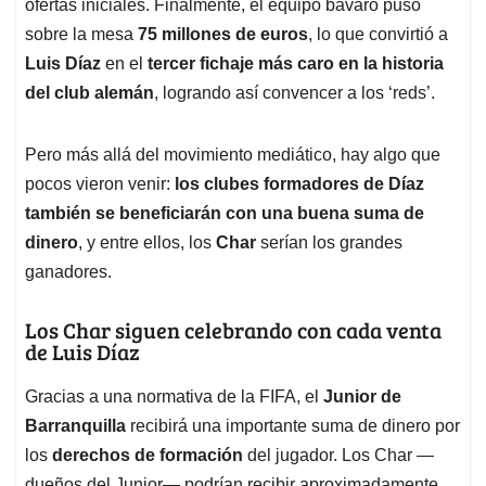
p
k
n
ofertas iniciales. Finalmente, el equipo bávaro puso
sobre la mesa
75 millones de euros
, lo que convirtió a
Luis Díaz
en el
tercer fichaje más caro en la historia
del club alemán
, logrando así convencer a los ‘reds’.
Pero más allá del movimiento mediático, hay algo que
pocos vieron venir:
los clubes formadores de Díaz
también se beneficiarán con una buena suma de
dinero
, y entre ellos, los
Char
serían los grandes
ganadores.
Los Char siguen celebrando con cada venta
de Luis Díaz
Gracias a una normativa de la FIFA, el
Junior de
Barranquilla
recibirá una importante suma de dinero por
los
derechos de formación
del jugador. Los Char —
dueños del Junior— podrían recibir aproximadamente