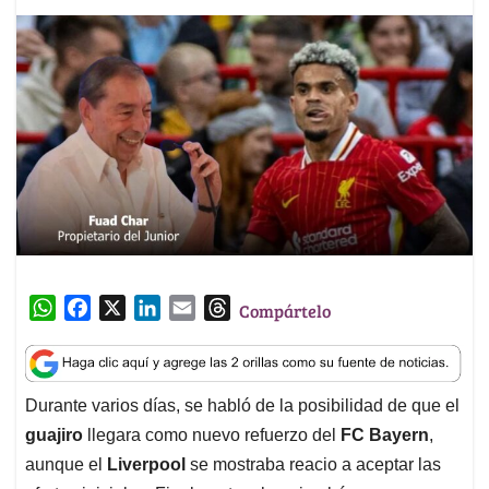
W
F
X
L
E
T
Compártelo
h
a
i
m
h
a
c
n
a
r
t
e
k
i
e
Durante varios días, se habló de la posibilidad de que el
s
b
e
l
a
guajiro
llegara como nuevo refuerzo del
FC Bayern
,
A
o
d
d
p
o
I
s
aunque el
Liverpool
se mostraba reacio a aceptar las