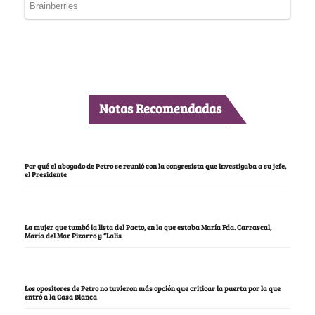
Notas Recomendadas
Por qué el abogado de Petro se reunió con la congresista que investigaba a su jefe,
el Presidente
La mujer que tumbó la lista del Pacto, en la que estaba María Fda. Carrascal,
María del Mar Pizarro y “Lalis
Los opositores de Petro no tuvieron más opción que criticar la puerta por la que
entró a la Casa Blanca