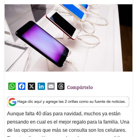
W
F
X
L
E
T
Compártelo
h
a
i
m
h
a
c
n
a
r
t
e
k
i
e
Aunque falta 40 días para navidad, muchos ya están
s
b
e
l
a
pensando en cual es el mejor regalo para la familia. Una
A
o
d
d
p
o
I
s
de las opciones que más se consulta son los celulares.