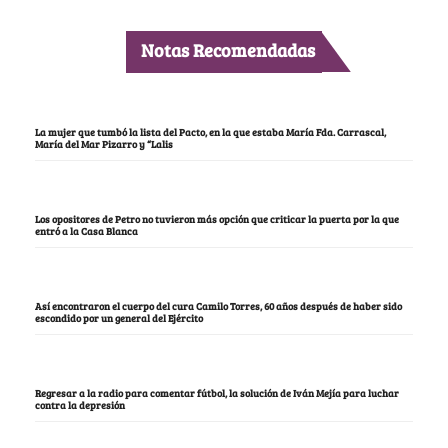
Notas Recomendadas
La mujer que tumbó la lista del Pacto, en la que estaba María Fda. Carrascal,
María del Mar Pizarro y “Lalis
Los opositores de Petro no tuvieron más opción que criticar la puerta por la que
entró a la Casa Blanca
Así encontraron el cuerpo del cura Camilo Torres, 60 años después de haber sido
escondido por un general del Ejército
Regresar a la radio para comentar fútbol, la solución de Iván Mejía para luchar
contra la depresión